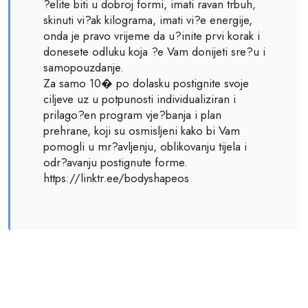
?elite biti u dobroj formi, imati ravan trbuh,
skinuti vi?ak kilograma, imati vi?e energije,
onda je pravo vrijeme da u?inite prvi korak i
donesete odluku koja ?e Vam donijeti sre?u i
samopouzdanje.
Za samo 10� po dolasku postignite svoje
ciljeve uz u potpunosti individualiziran i
prilago?en program vje?banja i plan
prehrane, koji su osmisljeni kako bi Vam
pomogli u mr?avljenju, oblikovanju tijela i
odr?avanju postignute forme.
https://linktr.ee/bodyshapeos