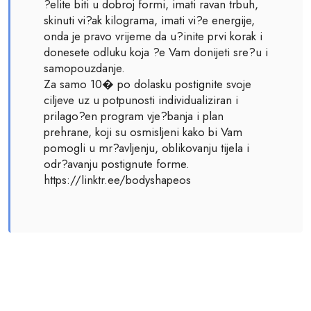
?elite biti u dobroj formi, imati ravan trbuh,
skinuti vi?ak kilograma, imati vi?e energije,
onda je pravo vrijeme da u?inite prvi korak i
donesete odluku koja ?e Vam donijeti sre?u i
samopouzdanje.
Za samo 10� po dolasku postignite svoje
ciljeve uz u potpunosti individualiziran i
prilago?en program vje?banja i plan
prehrane, koji su osmisljeni kako bi Vam
pomogli u mr?avljenju, oblikovanju tijela i
odr?avanju postignute forme.
https://linktr.ee/bodyshapeos