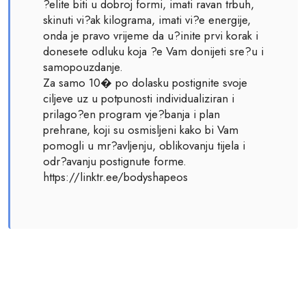
?elite biti u dobroj formi, imati ravan trbuh,
skinuti vi?ak kilograma, imati vi?e energije,
onda je pravo vrijeme da u?inite prvi korak i
donesete odluku koja ?e Vam donijeti sre?u i
samopouzdanje.
Za samo 10� po dolasku postignite svoje
ciljeve uz u potpunosti individualiziran i
prilago?en program vje?banja i plan
prehrane, koji su osmisljeni kako bi Vam
pomogli u mr?avljenju, oblikovanju tijela i
odr?avanju postignute forme.
https://linktr.ee/bodyshapeos